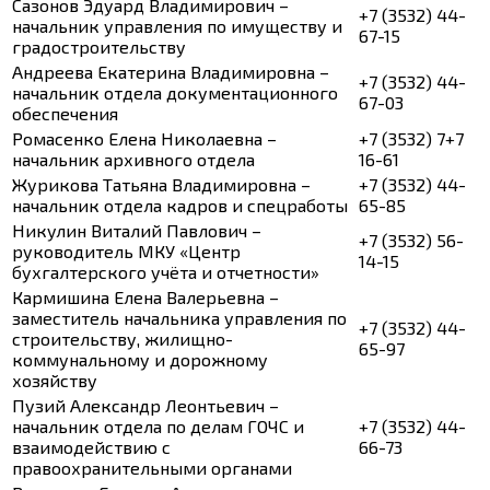
Сазонов Эдуард Владимирович –
+7 (3532) 44-
начальник управления по имуществу и
67-15
градостроительству
Андреева Екатерина Владимировна –
+7 (3532) 44-
начальник отдела документационного
67-03
обеспечения
Ромасенко Елена Николаевна –
+7 (3532) 7+7
начальник архивного отдела
16-61
Журикова Татьяна Владимировна –
+7 (3532) 44-
начальник отдела кадров и спецработы
65-85
Никулин Виталий Павлович –
+7 (3532) 56-
руководитель МКУ «Центр
14-15
бухгалтерского учёта и отчетности»
Кармишина Елена Валерьевна –
заместитель начальника управления по
+7 (3532) 44-
строительству, жилищно-
65-97
коммунальному и дорожному
хозяйству
Пузий Александр Леонтьевич –
начальник отдела по делам ГОЧС и
+7 (3532) 44-
взаимодействию с
66-73
правоохранительными органами