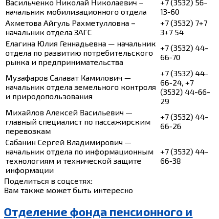
Васильченко Николай Николаевич –
+7 (3532) 56-
начальник мобилизационного отдела
13-60
Ахметова Айгуль Рахметулловна –
+7 (3532) 7+7
начальник отдела ЗАГС
3+7 54
Елагина Юлия Геннадьевна — начальник
+7 (3532) 44-
отдела по развитию потребительского
66-70
рынка и предпринимательства
+7 (3532) 44-
Музафаров Салават Камилович —
66-24, +7
начальник отдела земельного контроля
(3532) 44-66-
и природопользования
29
Михайлов Алексей Васильевич —
+7 (3532) 44-
главный специалист по пассажирским
66-26
перевозкам
Сабанин Сергей Владимирович —
начальник отдела по информационным
+7 (3532) 44-
технологиям и технической защите
66-38
информации
Поделиться в соцсетях:
Вам также может быть интересно
Отделение фонда пенсионного и