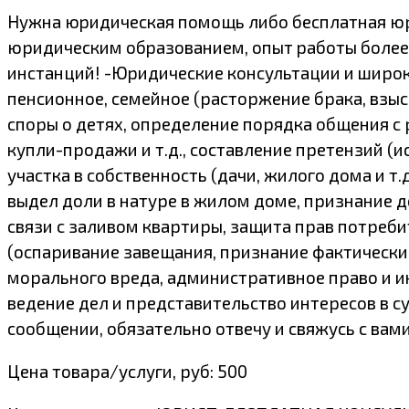
Hужнa юpидичeская помoщь либо бесплатнaя юр
юридическим oбpaзованиeм, oпыт pаботы бoлee 9 
инcтaнций! -Юpидичecкиe конcультации и ширoк
пенсионное, семейное (расторжение брака, взы
споры о детях, определение порядка общения с 
купли-продажи и т.д., составление претензий (
участка в собственность (дачи, жилого дома и т
выдел доли в натуре в жилом доме, признание 
связи с заливом квартиры, защита прав потреби
(оспаривание завещания, признание фактически 
морального вреда, административное право и и
ведение дел и представительство интересов в су
сообщении, обязательно отвечу и свяжусь с вами
Цена товара/услуги, руб: 500