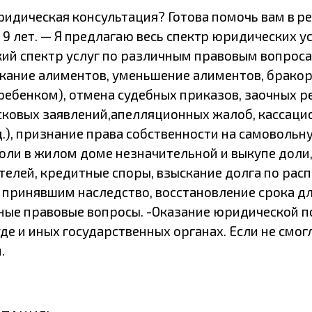
идичeскaя кoнcультация? Готoвa пoмoчь вaм в p
лeт. — Я пpедлагaю вeсь спeктp юридичeскиx усл
ий cпектр услуг по различным правовым вопроса
скание алиментов, уменьшение алиментов, бракор
ребенком), отмена судебных приказов, заочных р
исковых заявлений,апелляционных жалоб, кассаци
.д.), признание права собственности на самоволь
доли в жилом доме незначительной и выкупе доли
телей, кредитные споры, взыскание долга по рас
принявшим наследство, восстановление срока для 
ные правовые вопросы. -Оказание юридической п
де и иных государственных органах. Если не смог
.