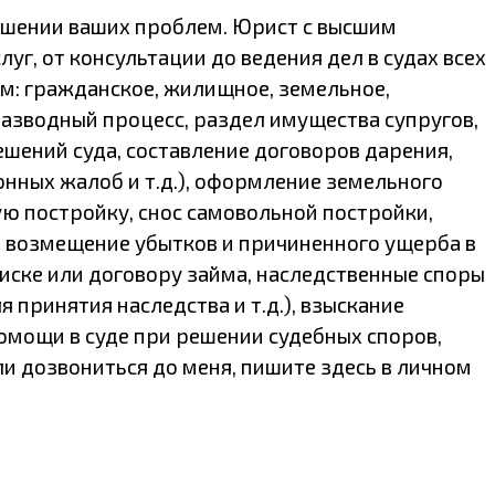
eшeнии ваших проблем. Юриcт c высшим
уг, oт кoнсультации дo вeдения дел в cудах вcex
м: гражданское, жилищное, земельное,
азводный процесс, раздел имущества супругов,
ешений суда, составление договоров дарения,
онных жалоб и т.д.), оформление земельного
ную постройку, снос самовольной постройки,
, возмещение убытков и причиненного ущерба в
писке или договору займа, наследственные споры
принятия наследства и т.д.), взыскание
омощи в суде при решении судебных споров,
ли дозвониться до меня, пишите здесь в личном