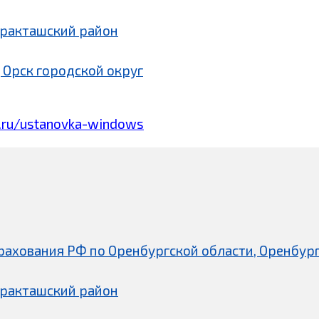
аракташский район
 Орск городской округ
.ru/ustanovka-windows
рахования РФ по Оренбургской области, Оренбург
аракташский район