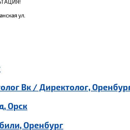
ЬТАЦИЯ!
анская ул.
г
олог Вк / Директолог, Оренбур
, Орск
били, Оренбург