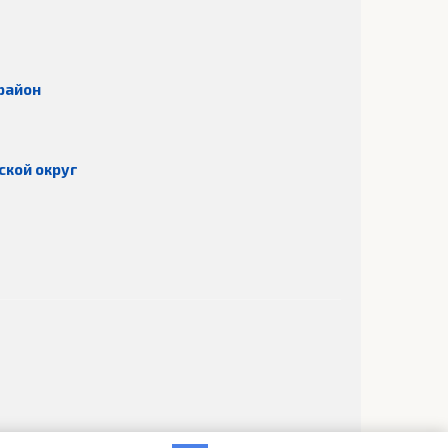
район
ской округ