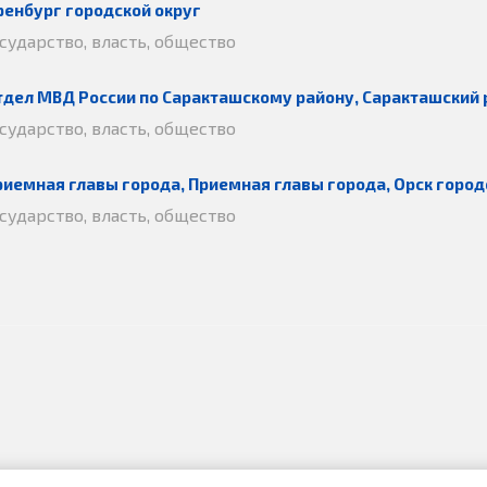
ренбург городской округ
осударство, власть, общество
тдел МВД России по Саракташскому району, Саракташский 
осударство, власть, общество
риемная главы города, Приемная главы города, Орск город
осударство, власть, общество