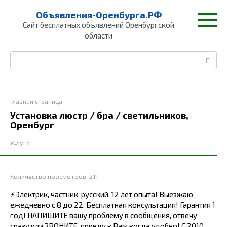
Перейти
Объявления-Оренбурга.РФ
к
Сайт бесплатных объявлений Оренбургской
контенту
области
Поиск:
Главная страница
Установка люстр / бра / светильников,
Оренбург
Услуги
Количество просмотров:
211
⚡Электрик, частник, русский, 12 лет опыта! Выезжаю
ежедневно с 8 до 22. Бесплатная консультация! Гарантия 1
год! НАПИШИТЕ вашу проблему в сообщения, отвечу
сразу или ЗВОНИТЕ, приеду к Вам когда удобно! С 2010