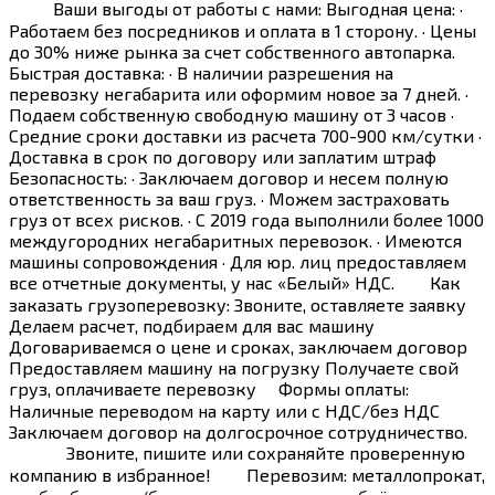
⠀⠀⠀ Ваши выгоды от работы с нами: Выгодная цена: ·
Работаем без посредников и оплата в 1 сторону. · Цены
до 30% ниже рынка за счет собственного автопарка.
Быстрая доставка: · В наличии разрешения на
перевозку негабарита или оформим новое за 7 дней. ·
Подаем собственную свободную машину от 3 часов ·
Средние сроки доставки из расчета 700-900 км/сутки ·
Доставка в срок по договору или заплатим штраф
Безопасность: · Заключаем договор и несем полную
ответственность за ваш груз. · Можем застраховать
груз от всех рисков. · С 2019 года выполнили более 1000
междугородних негабаритных перевозок. · Имеются
машины сопровождения · Для юр. лиц предоставляем
все отчетные документы, у нас «Белый» НДС. ⠀⠀ Как
заказать грузоперевозку: Звоните, оставляете заявку
Делаем расчет, подбираем для вас машину
Договариваемся о цене и сроках, заключаем договор
Предоставляем машину на погрузку Получаете свой
груз, оплачиваете перевозку ⠀ Формы оплаты:
Наличные переводом на карту или с НДС/без НДС
Заключаем договор на долгосрочное сотрудничество.
⠀⠀⠀⠀ Звоните, пишите или сохраняйте проверенную
компанию в избранное! ⠀⠀ Перевозим: металлопрокат,