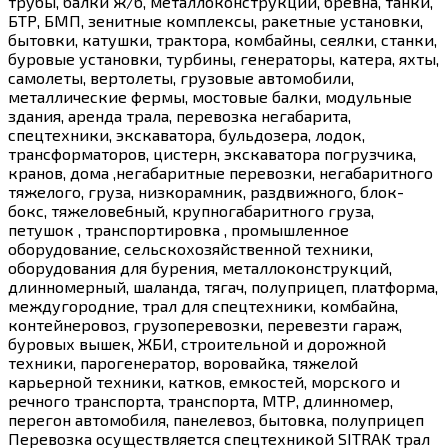
трубы, балки ж/б, металлоконструкции, брёвна, танки,
БТР, БМП, зенитные комплексы, ракетные установки,
бытовки, катушки, трактора, комбайны, сеялки, станки,
буровые установки, турбины, генераторы, катера, яхты,
самолеты, вертолеты, грузовые автомобили,
металлические фермы, мостовые балки, модульные
здания, аренда трала, перевозка негабарита,
спецтехники, экскаватора, бульдозера, лодок,
трансформаторов, цистерн, экскаватора погрузчика,
кранов, дома ,негабаритные перевозки, негабаритного
тяжелого, груза, низкорамник, раздвижного, блок-
бокс, тяжелове6ный, крупногабаритного груза,
петушок , транспортировка , промышленное
оборудование, сельскохозяйственной техники,
оборудования для бурения, металлоконструкций,
длинномерный, шаланда, тягач, полуприцеп, платформа,
междугородние, трал для спецтехники, комбайна,
контейнеровоз, грузоперевозки, перевезти гараж,
буровых вышек, ЖБИ, строительной и дорожной
техники, парогенератор, воровайка, тяжелой
карьерной техники, катков, емкостей, морского и
речного транспорта, транспорта, МТР, длинномер,
перегон автомобиля, панелевоз, бытовка, полуприцеп
Перевозка осуществляется спецтехникой SITRAK трал