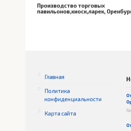
Производство торговых
павильонов,киоск,ларек, Оренбур
Главная
Н
Политика
О
конфиденциальности
О
Г
Карта сайта
О