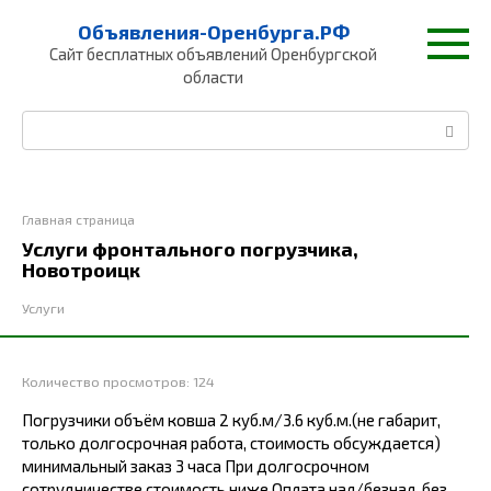
Перейти
Объявления-Оренбурга.РФ
к
Сайт бесплатных объявлений Оренбургской
контенту
области
Поиск:
Главная страница
Услуги фронтального погрузчика,
Новотроицк
Услуги
Количество просмотров:
124
Погрузчики объём ковша 2 куб.м/3.6 куб.м.(не габарит,
только долгосрочная работа, стоимость обсуждается)
минимальный заказ 3 часа При долгосрочном
сотрудничестве стоимость ниже Оплата нал/безнал, без