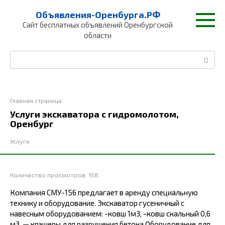
Перейти
Объявления-Оренбурга.РФ
к
Сайт бесплатных объявлений Оренбургской
контенту
области
Поиск:
Главная страница
Услуги экскаватора с гидромолотом,
Оренбург
Услуги
Количество просмотров:
158
Компания СМУ-156 предлагает в аренду специальную
технику и оборудование. Экскаватор гусеничный с
навесным оборудованием: -ковш 1м3, -ковш скальный 0,6
м3, — крэшеры для разрушения бетона Оборудование для