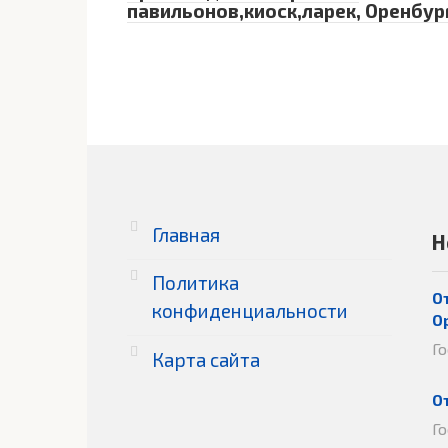
павильонов,киоск,ларек, Оренбур
Главная
Н
Политика
О
конфиденциальности
О
Г
Карта сайта
О
Г