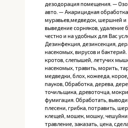
дезодорация помещения. — Озо
авто. — Акарицидная обработка
муравьев,медведок, шершней и 
выведение сорняков, удаление 
честно и на удобных для Вас ус
Дезинфекция, дезинсекция, дер
насекомых, вирусов и бактерий.
кротов, слепышей, летучих мыше
насекомых, травить, морить, та
медведки, блох, кожееда, корое
пауков, Обработка, дерева, дере
точильщика, древоточца, мокриц
фумигация. Обработать, выводит
плесени, грибка, потравить, шерш
клещей, мошек, мошку, чешуйниц
травление, заказать, цена, сдел