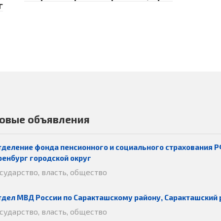
г
овые объявления
тделение фонда пенсионного и социального страхования Р
ренбург городской округ
осударство, власть, общество
тдел МВД России по Саракташскому району, Саракташский 
осударство, власть, общество