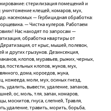
нирование: стерилизация помещений и
: уничтожение клещей, комаров, мух,
др. насекомых — Гербицидная обработка:
борщевика. — Чистка кулеров. Работаем
ловиях! Нас находят по запросам —
атизация, обработка квартиры от
 Дератизация, от крыс, мышей, полевок,
й и других грызунов. Дезинсекция,
раканов, клопов, муравьев, рыжих, черных,
да, постельных клопов, жуков, мух,
вянного, дома, короедов, жука,
, кожееда, моли, мух, осиных гнезд,
ь, удалить, вывести, удаление, запахов,
ней, ос, моль, тля, запах, комаров,
ы, москитов, гнуса, слепней, Травля,
ать,удаление, травить, морить, борьба,