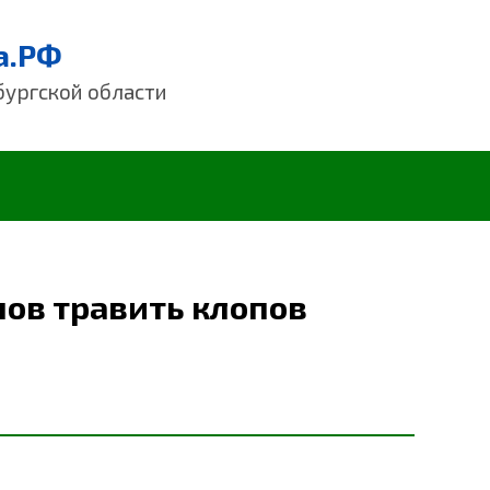
а.РФ
бургской области
ов травить клопов