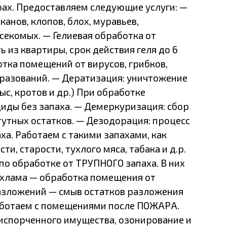
рах. Предоставляем следующие услуги: —
анов, клопов, блох, муравьев,
секомых. — Гелиевая обработка от
ь из квартиры, срок действия геля до 6
тка помещений от вирусов, грибков,
бразований. — Дератизация: уничтожение
ыс, кротов и др.) При обработке
иды без запаха. — Демеркуризация: сбор
тутных остатков. — Дезодорация: процесс
ха. Работаем с такими запахами, как
сти, старости, тухлого мяса, табака и д.р.
по обработке от ТРУПНОГО запаха. В них
, хлама — обработка помещения от
азложений — смыв остатков разложения
аботаем с помещениями после ПОЖАРА.
испорченного имущества, озонирование и