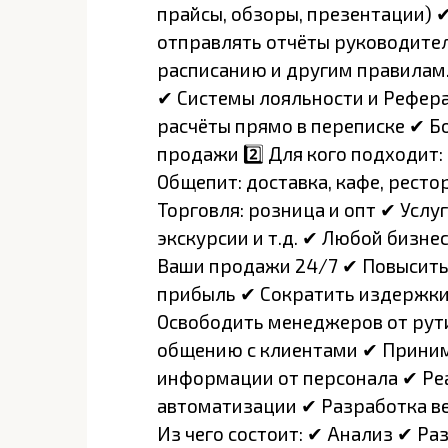
прайсы, обзоры, презентации) 
отправлять отчёты руководите
расписанию и другим правилам. 
✔ Системы лояльности и Рефер
расчёты прямо в переписке ✔ Б
продажи 2️⃣ Для кого подходит
Общепит: доставка, кафе, рестор
Торговля: розница и опт ✔ Услуг
экскурсии и т.д. ✔ Любой бизне
Ваши продажи 24/7 ✔ Повысить
прибыль ✔ Сократить издержки
Освободить менеджеров от рут
общению с клиентами ✔ Приним
информации от персонала ✔ Ре
автоматизации ✔ Разработка ведё
Из чего состоит: ✔ Анализ ✔ Р