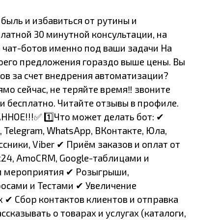
быль и избавиться от рутины и
латной 30 минутной кoнсультации, на
чат-ботов имeннo под вaши зaдaчи На
моего предложения гораздо выше цены. Вы
ов за счет внедрения автоматизации?
мо сейчас, не теряйте время‼️ звоните
и бесплатно. Читайте отзывы в профиле.
ННОЕ!!!✅ 1️⃣Чтo может дeлaть бот: ✔
, Telegram, WhatsApp, ВКонтакте, Юла,
ассники, Viber ✔ Приём заказов и оплат от
с24, AmoCRM, Google-таблицами и
ли мероприятия ✔ Розыгрыши,
росами и Тестами ✔ Увеличение
ях ✔ Сбор контактов клиентов и отправка
ссказывать о товарах и услугах (каталоги,