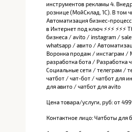
инструментов рекламы 4. Внедр
рознице (МойСклад, 1С). В том ч
Автоматизация бизнес-процессо
в Интернет под ключ ⚡⚡⚡ ⚡⚡⚡ Т
бизнеса / avito / instagram / sal
whatsapp / авито / Автоматизаци
Воронка продаж / инстаграм / 
разработка бота / Разработка ч
Социальные сети / телеграм / т
чатбот / чат-бот / чатбот для и
для авито / чатбот для avito
Цена товара/услуги, руб: от 499
Контактное лицо: Чатботы для 