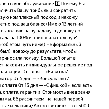
нентское обслуживание 5️⃣ Почему Вы
еличить Вашу прибыль и сократить
зую комплексный подход и нахожу
тно под ваш бизнес (Имею 13 летний
о выполняю вашу задачу, а довожу до
тала на 100% и приносила пользу ✔
✅об этом чуть ниже) Не формальный
был), довожу до результата, чтобы
приносила пользу. Большой опыт в
ет находить индивидуальное решение под
ализации: От 1 дня — «Визитка/
атор От 5 дня — «Консультант/
 оплата От 15 дня — «С фишкой», если есть
на, оплата, гарантии: Стоимость внедрения
аммы. Её рассчитаем, на нашей первой
стые механики/Автоответчик» — от 5000