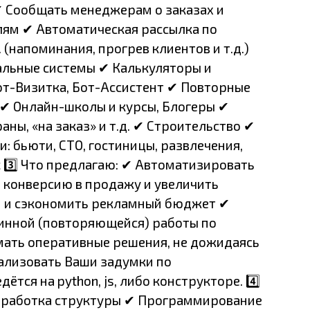
✔ Сообщать менеджерам о заказах и
лям ✔ Автоматическая рассылка по
(напоминания, прогрев клиентов и т.д.)
альные системы ✔ Калькуляторы и
от-Визитка, Бот-Ассистент ✔ Повторные
: ✔ Онлайн-школы и курсы, Блогеры ✔
аны, «на заказ» и т.д. ✔ Строительство ✔
и: бьюти, СТО, гостиницы, развлечения,
с 3️⃣ Что предлагаю: ✔ Автоматизировать
 конверсию в продажу и увеличить
 и сэкономить рекламный бюджет ✔
инной (повторяющейся) работы по
ать оперативные решения, не дожидаясь
ализовать Ваши задумки по
тся на python, js, либо конструкторе. 4️⃣
азработка структуры ✔ Программирование