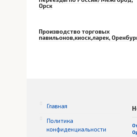
Орск
Производство торговых
павильонов,киоск,ларек, Оренбур
Главная
Н
Политика
О
конфиденциальности
О