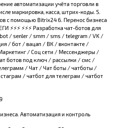
ение автоматизации учёта торговли в
исле маркировка, касса, штрих-коды. 5.
в с помощью Bitrix24 6. Перенос бизнеса
ЕГИ ⚡⚡⚡ ⚡⚡⚡ Разработка чат-ботов для
ebot / senler / smm / sms / telegram / VK /
я / бот / вацап / ВК / вконтакте /
Маркетинг / Соц сети / Мессенджеры /
ат ботов под ключ / рассылки / смс /
елеграмм / Чат / Чат боты / чатботы /
нстаграм / чатбот для телеграм / чатбот
9
бизнеса. Автоматизация и контроль