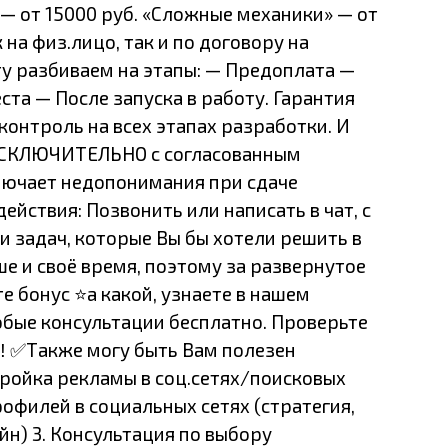
— от 15000 руб. «Сложные механики» — от
на физ.лицо, так и по договору на
ту разбиваем на этапы: — Предоплата —
ста — После запуска в работу. Гарантия
 контроль на всех этапах разработки. И
ИСКЛЮЧИТЕЛЬНО с согласованным
лючает недопонимания при сдаче
 действия: Позвонить или написать в чат, с
и задач, которые Вы бы хотели решить в
е и своё время, поэтому за развернутое
е бонус ⭐а какой, узнаете в нашем
юбые консультации бесплатно. Проверьте
‼️ ✅Также могу быть Вам полезен
тройка рекламы в соц.сетях/поисковых
рофилей в социальных сетях (стратегия,
йн) 3. Консультация по выбору