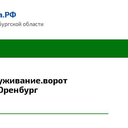
а.РФ
бургской области
уживание.ворот
Оренбург