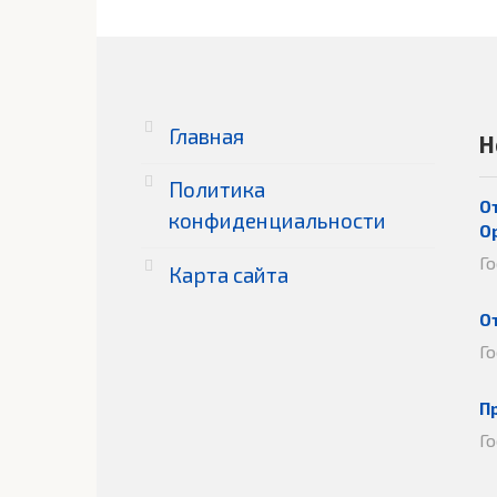
Главная
Н
Политика
О
конфиденциальности
О
Г
Карта сайта
О
Г
П
Г