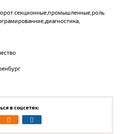
ворот.секционные,промышленные,роль
ограмированние,диагностика,
чество
Оренбург
ься в соцсетях: