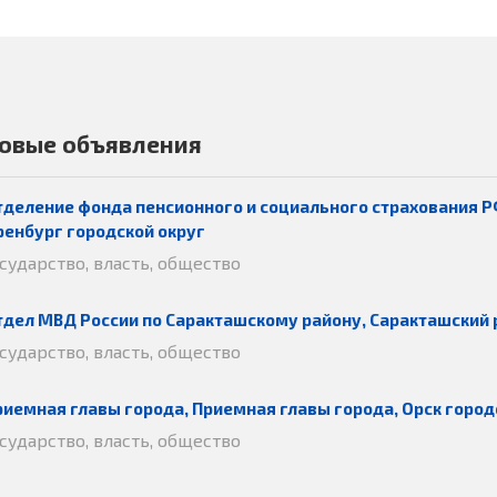
овые объявления
тделение фонда пенсионного и социального страхования Р
ренбург городской округ
осударство, власть, общество
тдел МВД России по Саракташскому району, Саракташский 
осударство, власть, общество
риемная главы города, Приемная главы города, Орск город
осударство, власть, общество