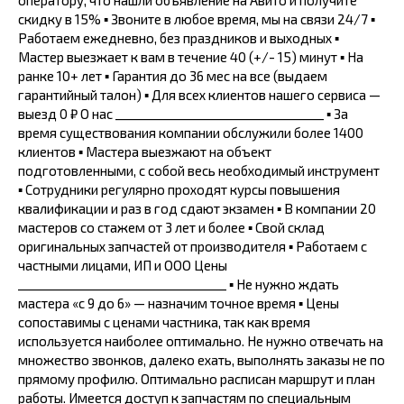
оператору, что нашли объявление на Авито и получите
скидку в 15% ▪ Звоните в любое время, мы на связи 24/7 ▪
Работаем ежедневно, без праздников и выходных ▪
Мастер выезжает к вам в течение 40 (+/- 15) минут ▪ На
ранке 10+ лет ▪ Гарантия до 36 мес на все (выдаем
гарантийный талон) ▪ Для всех клиентов нашего сервиса —
выезд 0 ₽ О нас _________________________________ ▪ За
время существования компании обслужили более 1400
клиентов ▪ Мастера выезжают на объект
подготовленными, с собой весь необходимый инструмент
▪ Сотрудники регулярно проходят курсы повышения
квалификации и раз в год сдают экзамен ▪ В компании 20
мастеров со стажем от 3 лет и более ▪ Свой склад
оригинальных запчастей от производителя ▪ Работаем с
частными лицами, ИП и ООО Цены
_________________________________ ▪ Не нужно ждать
мастера «с 9 до 6» — назначим точное время ▪ Цены
сопоставимы с ценами частника, так как время
используется наиболее оптимально. Не нужно отвечать на
множество звонков, далеко ехать, выполнять заказы не по
прямому профилю. Оптимально расписан маршрут и план
работы. Имеется доступ к запчастям по специальным