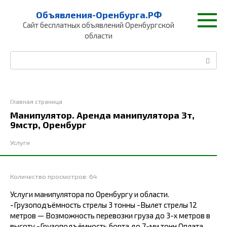
Перейти
Объявления-Оренбурга.РФ
к
Сайт бесплатных объявлений Оренбургской
контенту
области
Поиск:
Главная страница
Манипулятор. Аренда манипулятора 3т,
9мстр, Оренбург
Услуги
Количество просмотров:
64
Услуги манипулятора по Оренбургу и области.
-Грузоподъёмность стрелы 3 тонны -Вылет стрелы 12
метров — Возможность перевозки груза до 3-х метров в
высоту -Грузоподъёмность борта до 7-ми тонн Оплата