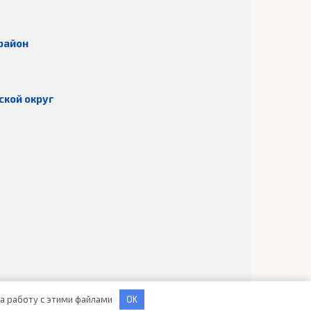
район
ской округ
 на работу с этими файлами
OK