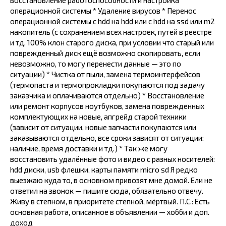
восстановление работоспособности и настройка
операционной системы * Удаление вирусов * Перенос
операционной системы с hdd на hdd или с hdd на ssd или m2
накопитель (с сохранением всех настроек, путей в реестре
и тд, 100% клон старого диска, при условии что старый или
поврежденный диск ещё возможно скопировать, если
невозможно, то могу перенести данные — это по
ситуации) * Чистка от пыли, замена термоинтерфейсов
(термопаста и термопрокладки покупаются под задачу
заказчика и оплачиваются отдельно) * Восстановление
или ремонт корпусов ноутбуков, замена поврежденных
комплектующих на новые, апгрейд старой техники
(зависит от ситуации, новые запчасти покупаются или
заказываются отдельно, все сроки зависят от ситуации:
наличие, время доставки и тд.) * Так же могу
восстановить удалённые фото и видео с разных носителей:
hdd диски, usb флешки, карты памяти micro sd Я редко
выезжаю куда то, в основном привозят мне домой. Ели не
ответил на звонок — пишите сюда, обязательно отвечу.
Живу в степном, в приоритете степной, мёртвый. П.С.: Есть
основная работа, описанное в объявлении — хобби и доп.
доход