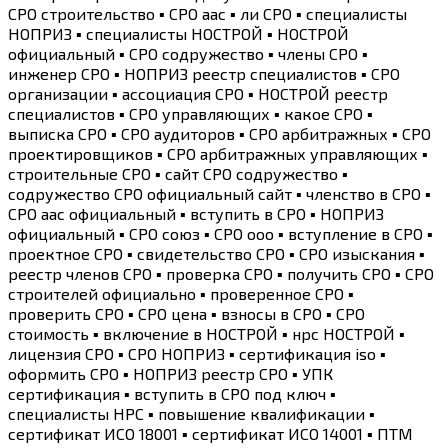
СРО строительство ▪️ СРО аас ▪️ ли СРО ▪️ специалисты
НОПРИЗ ▪️ специалисты НОСТРОЙ ▪️ НОСТРОЙ
официальный ▪️ СРО содружество ▪️ члены СРО ▪️
инженер СРО ▪️ НОПРИЗ реестр специалистов ▪️ СРО
организации ▪️ ассоциация СРО ▪️ НОСТРОЙ реестр
специалистов ▪️ СРО управляющих ▪️ какое СРО ▪️
выписка СРО ▪️ СРО аудиторов ▪️ СРО арбитражных ▪️ СРО
проектировщиков ▪️ СРО арбитражных управляющих ▪️
строительные СРО ▪️ сайт СРО содружество ▪️
содружество СРО официальный сайт ▪️ членство в СРО ▪️
СРО аас официальный ▪️ вступить в СРО ▪️ НОПРИЗ
официальный ▪️ СРО союз ▪️ СРО ооо ▪️ вступление в СРО ▪️
проектное СРО ▪️ свидетельство СРО ▪️ СРО изыскания ▪️
реестр членов СРО ▪️ проверка СРО ▪️ получить СРО ▪️ СРО
строителей официально ▪️ проверенное СРО ▪️
проверить СРО ▪️ СРО цена ▪️ взносы в СРО ▪️ СРО
стоимость ▪️ включение в НОСТРОЙ ▪️ нрс НОСТРОЙ ▪️
лицензия СРО ▪️ СРО НОПРИЗ ▪️ сертификация iso ▪️
оформить СРО ▪️ НОПРИЗ реестр СРО ▪️ УПК
сертификация ▪️ вступить в СРО под ключ ▪️
специалисты НРС ▪️ повышение квалификации ▪️
сертификат ИСО 18001 ▪️ сертификат ИСО 14001 ▪️ ПТМ