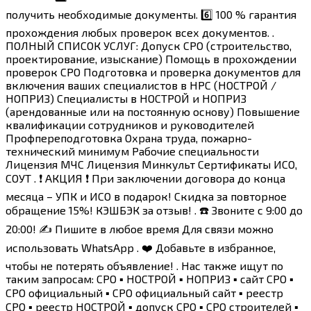
получить необходимые документы. 6️⃣ 100 % гарантия
прохождения любых проверок всех документов. .
ПОЛНЫЙ СПИСОК УСЛУГ: Допуск СРО (строительство,
проектирование, изыскание) Помощь в прохождении
проверок СРО Подготовка и проверка документов для
включения ваших специалистов в НРС (НОСТРОЙ /
НОПРИЗ) Специалисты в НОСТРОЙ и НОПРИЗ
(арендованные или на постоянную основу) Повышение
квалификации сотрудников и руководителей
Профпереподготовка Охрана труда, пожарно-
технический минимум Рабочие специальности
Лицензия МЧС Лицензия Минкульт Сертификаты ИСО,
СОУТ . ❗ АКЦИЯ ❗ При заключении договора до конца
месяца – УПК и ИСО в подарок! Скидка за повторное
обращение 15%! КЭШБЭК за отзыв! . ☎️ Звоните с 9:00 до
20:00! ✍️ Пишите в любое время Для связи можно
использовать WhatsApp . ❤️ Добавьте в избранное,
чтобы не потерять объявление! . Нас также ищут по
таким запросам: СРО ▪️ НОСТРОЙ ▪️ НОПРИЗ ▪️ сайт СРО ▪️
СРО официальный ▪️ СРО официальный сайт ▪️ реестр
СРО ▪️ реестр НОСТРОЙ ▪️ допуск СРО ▪️ СРО строителей ▪️