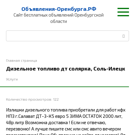
Перейти
Объявления-Оренбурга.РФ
к
Сайт бесплатных объявлений Оренбургской
контенту
области
Поиск:
Главная страница
Дизельное топливо дт солярка, Соль-Илецк
Услуги
Количество просмотров:
122
Излишки дизельного топлива приобретали для работ кфх
НПЗ г.Салават ДТ-З-К5 евро 5 ЗИМА ОСТАТОК 2000 лит,
48р литр Возможна доставка ! Если не отвечаю,
перезвоню! А лучше пишите смс или смс авито вечером