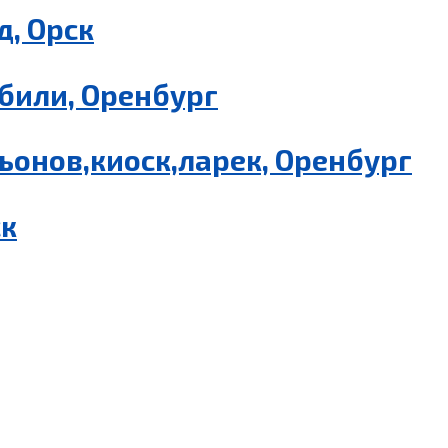
, Орск
били, Оренбург
ьонов,киоск,ларек, Оренбург
ск