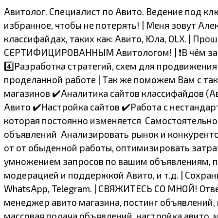
Авитолог. Специалист по Авито. Ведение под кл
избранное, чтобы не потерять! | Меня зовут Але
классифайдах, таких как: Авито, Юла, OLX. | П
СЕРТИФИЦИРОВАННЫМ Авитологом! | ❗️В чём закл
4️⃣Разработка стратегий, схем для продвижения 
проделанной работе | Так же поможем Вам с так
магазинов ✔️Аналитика сайтов классифайдов (Ав
Авито ✔️Настройка сайтов ✔️Работа с нестандар
которая постоянно изменяется ‍ Самостоятельно
объявлений ‍ Анализировать рынок и конкурентов
от от обыденной работы, оптимизировать затрат
умножением запросов по вашим объявлениям, п
модерацией и поддержкой Авито, и т.д. | Сохра
WhatsApp, Telegram. | СВЯЖИТЕСЬ СО МНОЙ! Отвеч
менеджер авито магазина, постинг объявлений,
массовая подача объявлений, настройка авито, м