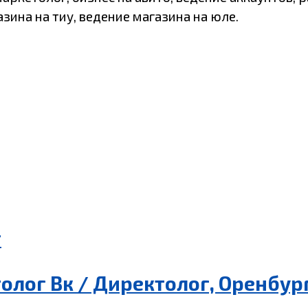
зина на тиу, ведение магазина на юле.
г
олог Вк / Директолог, Оренбур