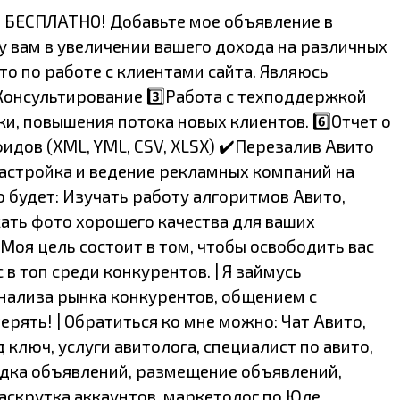
ия БЕСПЛАТНО! Добавьте мое объявление в
гу вам в увеличении вашего дохода на различных
то по работе с клиентами сайта. Являюсь
Консультирование 3️⃣Работа с техподдержкой
ки, повышения потока новых клиентов. 6️⃣Отчет о
идов (XML, YML, CSV, XLSX) ✔️Перезалив Авито
️Настройка и ведение рекламных компаний на
будет: ‍Изучать работу алгоритмов Авито,
кать фото хорошего качества для ваших
Моя цель состоит в том, чтобы освободить вас
в топ среди конкурентов. | Я займусь
нализа рынка конкурентов, общением с
рять! | Обратиться ко мне можно: Чат Авито,
 ключ, услуги авитолога, специалист по авито,
адка объявлений, размещение объявлений,
раскрутка аккаунтов, маркетолог по Юле,