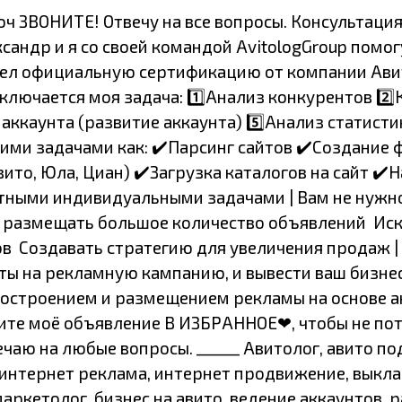
юч ЗВОНИТЕ! Отвечу на все вопросы. Консультац
ксандр и я со своей командой AvitologGroup помо
рошел официальную сертификацию от компании Ави
ючается моя задача: 1️⃣Анализ конкурентов 2️⃣
аккаунта (развитие аккаунта) 5️⃣Анализ статисти
ими задачами как: ✔️Парсинг сайтов ✔️Создание ф
ито, Юла, Циан) ✔️Загрузка каталогов на сайт ✔
тными индивидуальными задачами | Вам не нужно 
 размещать большое количество объявлений ‍ Ис
 ‍ Создавать стратегию для увеличения продаж | 
ы на рекламную кампанию, и вывести ваш бизнес 
остроением и размещением рекламы на основе а
ните моё объявление В ИЗБРАННОЕ❤, чтобы не поте
аю на любые вопросы. ______ Авитолог, авито под
 интернет реклама, интернет продвижение, выкл
аркетолог, бизнес на авито, ведение аккаунтов, 