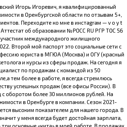
вский Игорь Игоревич, я квалифицированный
жимости в Оренбургской области по отзывам 5+,
ентов. Переходите ко мне в инстagraм — v o y t
) Аттестат об образовании №РОСС RU РГР ТОС 56
), участник международного жилищного
2022. Второй мой паспорт это социальные сети с
рофессию юриста в МГЮА (Москва) и ОГУ (красный
толога и курсы из сферы продаж. На сегодня я
циалист по продажам с командой из 50
е,а тем более в работе, я всегда стремлюсь
ству успешных продаж (все офисы России). В
 с оборотом более 30 миллионов рублей. На
жимости в Оренбурге в компании. Сезон 2021-
ется высоким показателем для нашего города. В
значит у меня всегда будет достойная зарплата,
 три основные «кита» в моей работе. В продажах