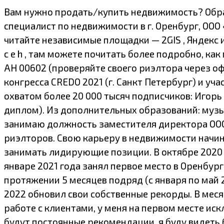
Вам нужно продать/купить недвижимость? Обра
специалист по недвижимости в г. Оренбург, ООО
читайте независимые площадки — 2GIS , Яндекс и
c e h , там можете почитать более подробно, к
АН 00602 (проверяйте своего риэлтора через 
конгресса CREDO 2021 (г. Санкт Петербург) и уч
охватом более 20 000 тысяч подписчиков: Игорь
диплом). Из дополнительных образований: музык
занимаю должность заместителя директора ООО
риэлторов. Свою карьеру в недвижимости начина
занимать лидирующие позиции. В октябре 2020 
январе 2021 года занял первое место в Оренбур
протяжении 5 месяцев подряд (с января по май 
2022 обновил свои собственные рекорды. В меся
работе с клиентами, у меня на первом месте иск
будут постоянные рекомендации, я буду видеть 