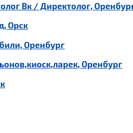
олог Вк / Директолог, Оренбур
, Орск
били, Оренбург
ьонов,киоск,ларек, Оренбург
ск