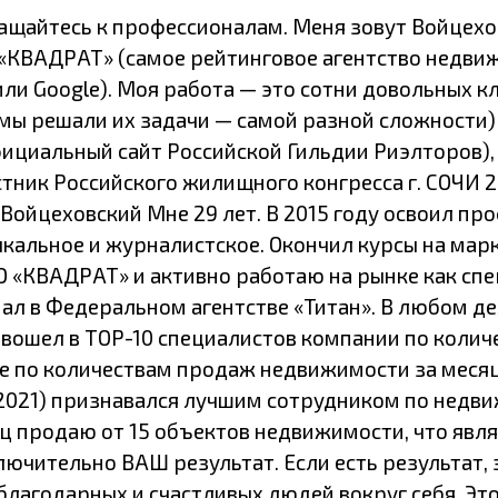
щайтесь к профессионалам. Меня зовут Войцехо
 «КВАДРАТ» (самое рейтинговое агентство недви
ли Google). Моя работа — это сотни довольных кли
ак мы решали их задачи — самой разной сложности
официальный сайт Российской Гильдии Риэлторов
астник Российского жилищного конгресса г. СОЧИ 
 Войцеховский Мне 29 лет. В 2015 году освоил п
альное и журналистское. Окончил курсы на марке
 «КВАДРАТ» и активно работаю на рынке как спе
л в Федеральном агентстве «Титан». В любом дел
вошел в TOP-10 специалистов компании по количе
ге по количествам продаж недвижимости за месяц
2021) признавался лучшим сотрудником по недви
ц продаю от 15 объектов недвижимости, что явля
лючительно ВАШ результат. Если есть результат, 
благодарных и счастливых людей вокруг себя. Это