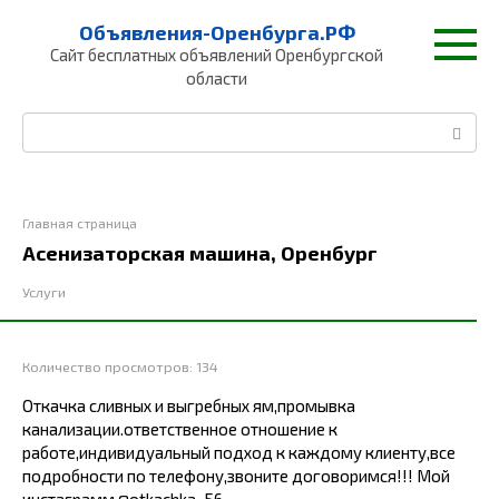
Перейти
Объявления-Оренбурга.РФ
к
Сайт бесплатных объявлений Оренбургской
контенту
области
Поиск:
Главная страница
Асенизаторская машина, Оренбург
Услуги
Количество просмотров:
134
Откачка сливных и выгребных ям,промывка
канализации.ответственное отношение к
работе,индивидуальный подход к каждому клиенту,все
подробности по телефону,звоните договоримся!!! Мой